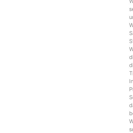
W
s
u
W
S
S
W
d
d
T
I
P
S
d
b
W
s