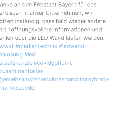
anke an den Freistaat Bayern für das
ertrauen in unser Unternehmen, wir
offen inständig, dass bald wieder andere
nd hoffnungsvollere Informationen und
ahlen über die LED Wand laufen werden.
wwvt
#
medientechnik
#
ledwand
samsung
#
led
staatskanzlei
#
covidgohome
zusammenhalten
gemeinsamstehenwirdasdurch
#
stayhome
markussoeder