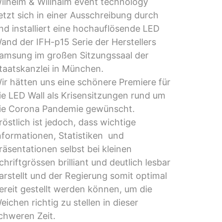
ilhelm & Willhalm event technology
etzt sich in einer Ausschreibung durch
nd installiert eine hochauflösende LED
and der IFH-p15 Serie der Herstellers
amsung im großen Sitzungssaal der
taatskanzlei in München.
ir hätten uns eine schönere Premiere für
ie LED Wall als Krisensitzungen rund um
ie Corona Pandemie gewünscht.
röstlich ist jedoch, dass wichtige
nformationen, Statistiken und
räsentationen selbst bei kleine
n
chriftgrössen brilliant und deutlich lesbar
arstellt und der Regierung somit optimal
ereit gestellt werden können, um die
eichen richtig zu stellen in dieser
chweren Zeit.